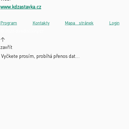
www.kdzastavka.cz
Program
·
Kontakty
·
Mapa stránek
·
Login
·
© 2026 divadlolouny.cz
↑
zavřít
Vyčkete prosím, probíhá přenos dat...