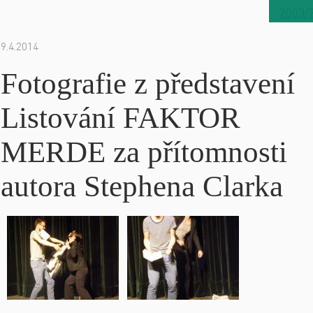
2003/
9.4.2014
Fotografie z představení
Listování FAKTOR
MERDE za přítomnosti
autora Stephena Clarka