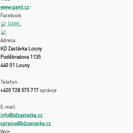
www.gaml.cz
Facebook:
GAML
Adresa:
KD Zastávka Louny
Poděbradova 1135
440 01 Louny
Telefon:
+420 728 575 717
správce
E-mail:
info@kdzastavka.cz
spravce@kdzastavka.cz
Web: