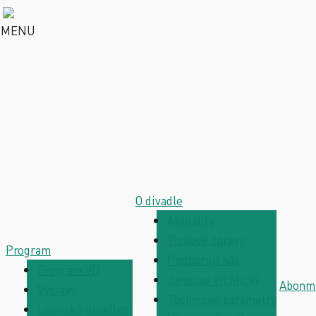
MENU
O divadle
Aktuality
Tiskové zprávy
Program
Podporují nás
Program VD
Jaroslav Vrchlický
Abonm
Výstavy
Technické parametry
Lounské divadlení