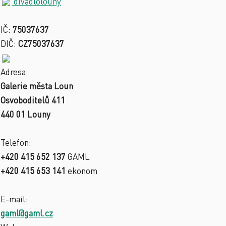
divadlolouny
IČ:
75037637
DIČ:
CZ75037637
Adresa:
Galerie města Loun
Osvoboditelů 411
440 01 Louny
Telefon:
+420 415 652 137
GAML
+420 415 653 141
ekonom
E-mail:
gaml@gaml.cz