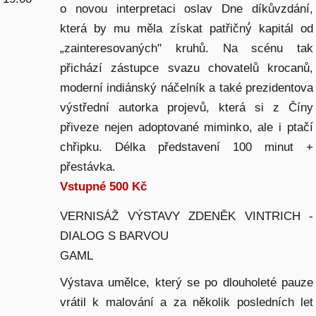
o novou interpretaci oslav Dne díkůvzdání,
která by mu měla získat patřičný́ kapitál od
„zainteresovaných" kruhů. Na scénu tak
přichází zástupce svazu chovatelů krocanů,
moderní indiánský náčelník a také prezidentova
výstřední autorka projevů, která si z Číny
přiveze nejen adoptované miminko, ale i ptačí
chřipku. Délka představení 100 minut +
přestávka.
Vstupné 500 Kč
VERNISÁŽ VÝSTAVY ZDENĚK VINTRICH -
DIALOG S BARVOU
GAML
Výstava umělce, který se po dlouholeté pauze
vrátil k malování a za několik posledních let