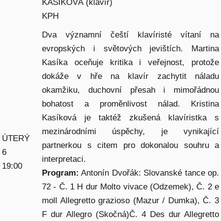
KASÍKOVÁ (klavír)
KPH
Dva významní čeští klavíristé vítaní na
evropských i světových jevištích. Martina
Kasíka oceňuje kritika i veřejnost, protože
dokáže v hře na klavír zachytit náladu
okamžiku, duchovní přesah i mimořádnou
bohatost a proměnlivost nálad. Kristina
Kasíková je taktéž zkušená klavíristka s
mezinárodními úspěchy, je vynikající
ÚTERÝ
partnerkou s citem pro dokonalou souhru a
6
interpretaci.
19:00
Program:
Antonín Dvořák: Slovanské tance op.
72 - Č. 1 H dur Molto vivace (Odzemek), Č. 2 e
moll Allegretto grazioso (Mazur / Dumka), Č. 3
F dur Allegro (Skočná)Č. 4 Des dur Allegretto