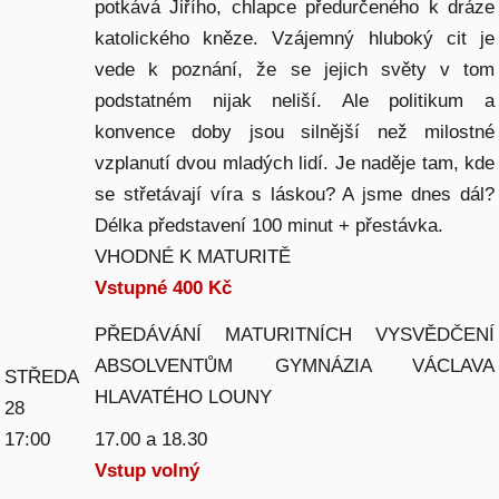
potkává Jiřího, chlapce předurčeného k dráze
katolického kněze. Vzájemný hluboký cit je
vede k poznání, že se jejich světy v tom
podstatném nijak neliší. Ale politikum a
konvence doby jsou silnější než milostné
vzplanutí dvou mladých lidí. Je naděje tam, kde
se střetávají víra s láskou? A jsme dnes dál?
Délka představení 100 minut + přestávka.
VHODNÉ K MATURITĚ
Vstupné 400 Kč
PŘEDÁVÁNÍ MATURITNÍCH VYSVĚDČENÍ
ABSOLVENTŮM GYMNÁZIA VÁCLAVA
STŘEDA
HLAVATÉHO LOUNY
28
17:00
17.00 a 18.30
Vstup volný