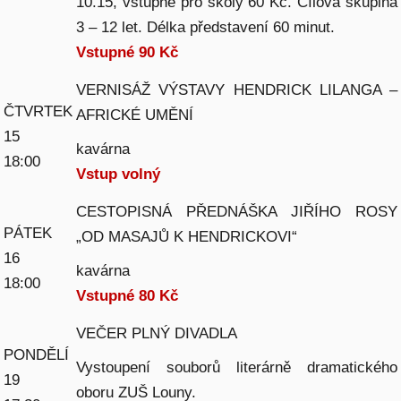
10.15, vstupné pro školy 60 Kč. Cílová skupina
3 – 12 let. Délka představení 60 minut.
Vstupné 90 Kč
VERNISÁŽ VÝSTAVY HENDRICK LILANGA –
ČTVRTEK
AFRICKÉ UMĚNÍ
15
kavárna
18:00
Vstup volný
CESTOPISNÁ PŘEDNÁŠKA JIŘÍHO ROSY
PÁTEK
„OD MASAJŮ K HENDRICKOVI“
16
kavárna
18:00
Vstupné 80 Kč
VEČER PLNÝ DIVADLA
PONDĚLÍ
Vystoupení souborů literárně dramatického
19
oboru ZUŠ Louny.