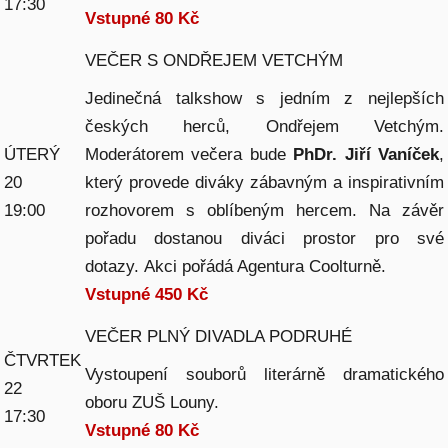
17:30
Vstupné 80 Kč
VEČER S ONDŘEJEM VETCHÝM
Jedinečná talkshow s jedním z nejlepších
českých herců, Ondřejem Vetchým.
ÚTERÝ
Moderátorem večera bude
PhDr. Jiří Vaníček
,
20
který provede diváky zábavným a inspirativním
19:00
rozhovorem s oblíbeným hercem. Na závěr
pořadu dostanou diváci prostor pro své
dotazy. Akci pořádá Agentura Coolturně.
Vstupné 450 Kč
VEČER PLNÝ DIVADLA PODRUHÉ
ČTVRTEK
Vystoupení souborů literárně dramatického
22
oboru ZUŠ Louny.
17:30
Vstupné 80 Kč