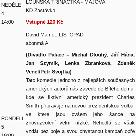
LOUNSKÁ TŘINÁCTKA - MÁJOVÁ
NEDĚLE
KD Zastávka
4
14:00
Vstupné 120 Kč
David Mamet: LISTOPAD
abonmá A
(Divadlo Palace – Michal Dlouhý, Jiří Hána,
Jan Szymik, Lenka Zbranková, Zdeněk
Vencl/Petr Svojtka)
Tato komedie jednoho z nejlepších současných
amerických autorů nás zavede do Bílého domu,
kde se fiktivní americký prezident Charles
Smith připravuje na novou prezidentskou volbu,
ve které jsou ovšem jeho šance na
PONDĚLÍ
znovuzvolení velmi nízké. Nehodlá se však
5
vzdát bez boje a svou chystanou kampaň opře
19:00