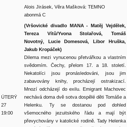
Alois Jirásek, Věra Mašková: TEMNO
abonmá C
(Vršovické divadlo MANA - Matěj Vejdělek,
Tereza Vítů/Yvona Stolařová, Tomáš
Novotný, Lucie Domesová, Libor Hruška,
Jakub Kropáček)
Dilema mezi vynucenou přetvářkou a vlastním
svědomím. Čechy, přelom 17. a 18. století.
Nekatolíci jsou pronásledováni, jsou jim
zabavovány knihy, procházejí ostrakizací.
Mnozí odcházejí do exilu. Emigrant Machovec
ÚTERÝ
nechává doma dvě sotva dospělé děti Tomáše a
27
Helenku. Ty se dostanou pod dohled
19:00
všemocného jezuitského řádu a mají být
převychovány v katolické rodině. Tady Helenka