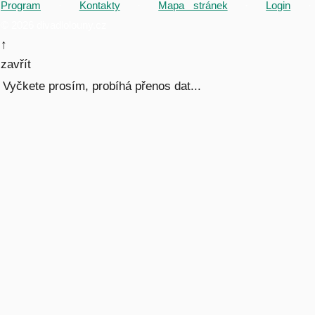
Program
·
Kontakty
·
Mapa stránek
·
Login
·
© 2026 divadlolouny.cz
↑
zavřít
Vyčkete prosím, probíhá přenos dat...