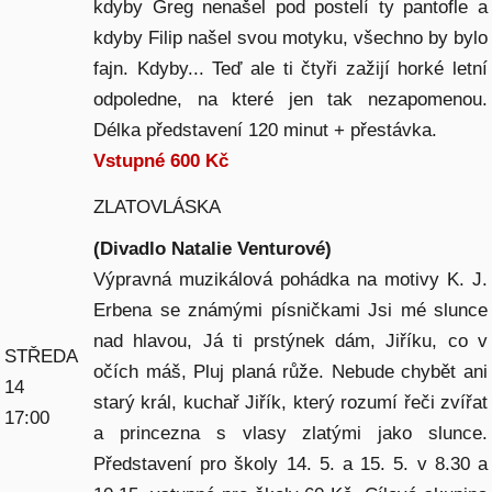
kdyby Greg nenašel pod postelí ty pantofle a
kdyby Filip našel svou motyku, všechno by bylo
fajn. Kdyby... Teď ale ti čtyři zažijí horké letní
odpoledne, na které jen tak nezapomenou.
Délka představení 120 minut + přestávka.
Vstupné 600 Kč
ZLATOVLÁSKA
(Divadlo Natalie Venturové)
Výpravná muzikálová pohádka na motivy K. J.
Erbena se známými písničkami Jsi mé slunce
nad hlavou, Já ti prstýnek dám, Jiříku, co v
STŘEDA
očích máš, Pluj planá růže. Nebude chybět ani
14
starý král, kuchař Jiřík, který rozumí řeči zvířat
17:00
a princezna s vlasy zlatými jako slunce.
Představení pro školy 14. 5. a 15. 5. v 8.30 a