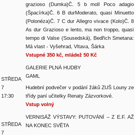
grazioso (Dumka)Č. 5 b moll Poco adagio
(Špacírka)Č. 6 B durModerato, quasi Minuetto
(Polonéza)Č. 7 C dur Allegro vivace (Kolo)Č. 8
As dur Grazioso e lento, ma non troppo, quasi
tempo di Valse (Sousedská), Bedřich Smetana:
Má vlast - Vyšehrad, Vltava, Šárka
Vstupné 350 kč, mládež 50 Kč
GALERIE PLNÁ HUDBY
GAML
STŘEDA
7
Hudební podvečer v podání žáků ZUŠ Louny ze
17:30
třídy paní učitelky Renaty Zázvorkové.
Vstup volný
VERNISÁŽ VÝSTAVY: PUTOVÁNÍ – Z E.F. AŽ
STŘEDA
NA KONEC SVĚTA
7