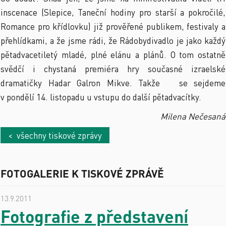
inscenace (Slepice, Taneční hodiny pro starší a pokročilé,
Romance pro křídlovku) již prověřené publikem, festivaly a
přehlídkami, a že jsme rádi, že Rádobydivadlo je jako každý
pětadvacetiletý mladé, plné elánu a plánů. O tom ostatně
svědčí i chystaná premiéra hry současné izraelské
dramatičky Hadar Galron Mikve. Takže se sejdeme
v pondělí 14. listopadu u vstupu do další pětadvacítky.
Milena Nečesaná
< všechny tiskové zprávy
FOTOGALERIE K TISKOVÉ ZPRÁVĚ
13.9.2011
Fotografie z představení