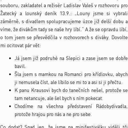
souboru, zakladatel a režisér Ladislav Valeš v rozhovoru pro
Žatecký a lounský deník 13.9.: „Louny jsme si vybrali
záměrně, s divadlem spolupracujeme úzce již delší dobu a
víme, že divákům tady se naše hry líbí.“ A že se opravdu líbí,
o tom jsem se přesvědčila v rozhovorech s diváky. Dovolte
mi ocitovat pár vět:
Já jsem již podruhé na Slepici a zase jsem se dobře
bavil.
Šla jsem s mamkou na Romanci pro křídlovku, abych
ji nemusela číst, ale líbilo se mi to a asi si ji přečtu.
K panu Krausovi bych do tanečních nešel, protože se
tam netancuje, ale šel bych s ním pokecat.
Chodíme na všechna představení Rádobydivadla,
protože hrajou pro nás a ne pro sebe.
Co dodat? Snad jen, že jsme na minifestiválku viděli tři