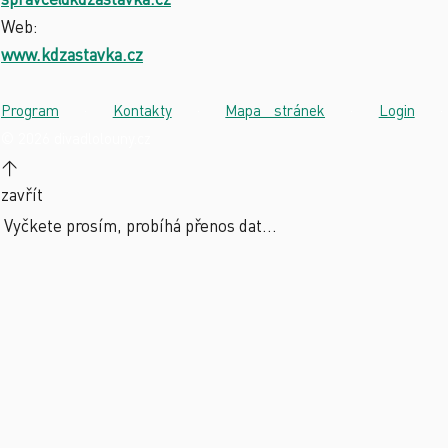
Web:
www.kdzastavka.cz
Program
·
Kontakty
·
Mapa stránek
·
Login
·
© 2026 divadlolouny.cz
↑
zavřít
Vyčkete prosím, probíhá přenos dat...