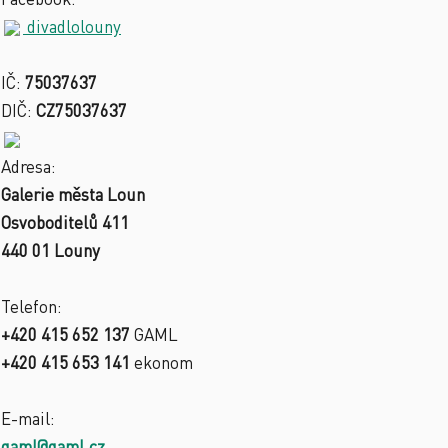
divadlolouny
IČ:
75037637
DIČ:
CZ75037637
Adresa:
Galerie města Loun
Osvoboditelů 411
440 01 Louny
Telefon:
+420 415 652 137
GAML
+420 415 653 141
ekonom
E-mail:
gaml@gaml.cz