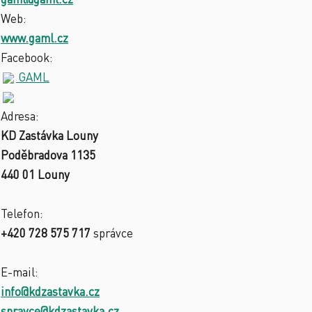
Web:
www.gaml.cz
Facebook:
GAML
Adresa:
KD Zastávka Louny
Poděbradova 1135
440 01 Louny
Telefon:
+420 728 575 717
správce
E-mail:
info@kdzastavka.cz
spravce@kdzastavka.cz