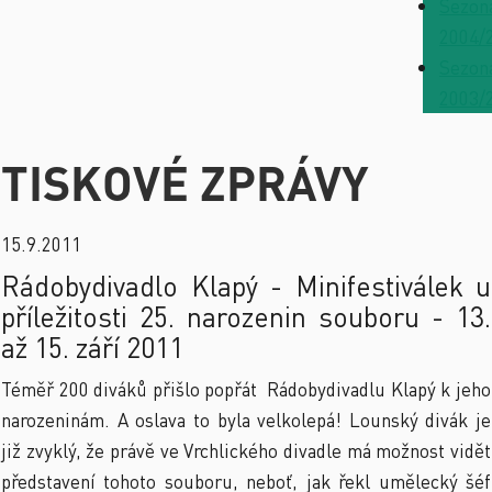
Sezon
2004/
Sezon
2003/
TISKOVÉ ZPRÁVY
15.9.2011
Rádobydivadlo Klapý - Minifestiválek u
příležitosti 25. narozenin souboru - 13.
až 15. září 2011
Téměř 200 diváků přišlo popřát Rádobydivadlu Klapý k jeho
narozeninám. A oslava to byla velkolepá! Lounský divák je
již zvyklý, že právě ve Vrchlického divadle má možnost vidět
představení tohoto souboru, neboť, jak řekl umělecký šéf