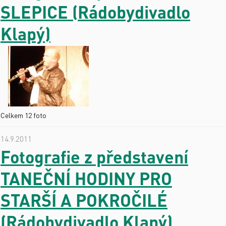
SLEPICE (Rádobydivadlo
Klapý)
Celkem 12 foto
14.9.2011
Fotografie z představení
TANEČNÍ HODINY PRO
STARŠÍ A POKROČILÉ
(Rádobydivadlo Klapý)