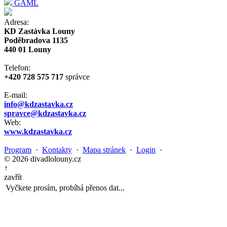
GAML
Adresa:
KD Zastávka Louny
Poděbradova 1135
440 01 Louny
Telefon:
+420 728 575 717
správce
E-mail:
info@kdzastavka.cz
spravce@kdzastavka.cz
Web:
www.kdzastavka.cz
Program
·
Kontakty
·
Mapa stránek
·
Login
·
© 2026 divadlolouny.cz
↑
zavřít
Vyčkete prosím, probíhá přenos dat...