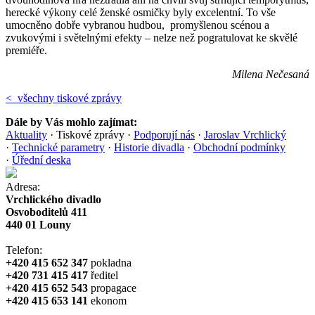
herecké výkony celé ženské osmičky byly excelentní. To vše
umocněno dobře vybranou hudbou, promyšlenou scénou a
zvukovými i světelnými efekty – nelze než pogratulovat ke skvělé
premiéře.
Milena Nečesaná
< všechny tiskové zprávy
Dále by Vás mohlo zajímat:
Aktuality
·
Tiskové zprávy
·
Podporují nás
·
Jaroslav Vrchlický
·
Technické parametry
·
Historie divadla
·
Obchodní podmínky
·
Úřední deska
Adresa:
Vrchlického divadlo
Osvoboditelů 411
440 01 Louny
Telefon:
+420 415 652 347
pokladna
+420 731 415 417
ředitel
+420 415 652 543
propagace
+420 415 653 141
ekonom