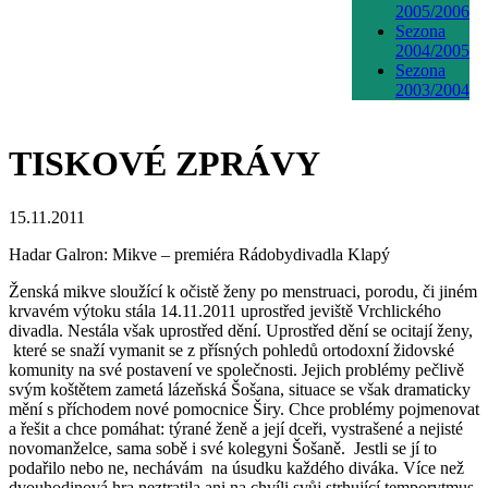
2005/2006
Sezona
2004/2005
Sezona
2003/2004
TISKOVÉ ZPRÁVY
15.11.2011
Hadar Galron: Mikve – premiéra Rádobydivadla Klapý
Ženská mikve sloužící k očistě ženy po menstruaci, porodu, či jiném
krvavém výtoku stála 14.11.2011 uprostřed jeviště Vrchlického
divadla. Nestála však uprostřed dění. Uprostřed dění se ocitají ženy,
které se snaží vymanit se z přísných pohledů ortodoxní židovské
komunity na své postavení ve společnosti. Jejich problémy pečlivě
svým koštětem zametá lázeňská Šošana, situace se však dramaticky
mění s příchodem nové pomocnice Širy. Chce problémy pojmenovat
a řešit a chce pomáhat: týrané ženě a její dceři, vystrašené a nejisté
novomanželce, sama sobě i své kolegyni Šošaně. Jestli se jí to
podařilo nebo ne, nechávám na úsudku každého diváka. Více než
dvouhodinová hra neztratila ani na chvíli svůj strhující temporytmus,