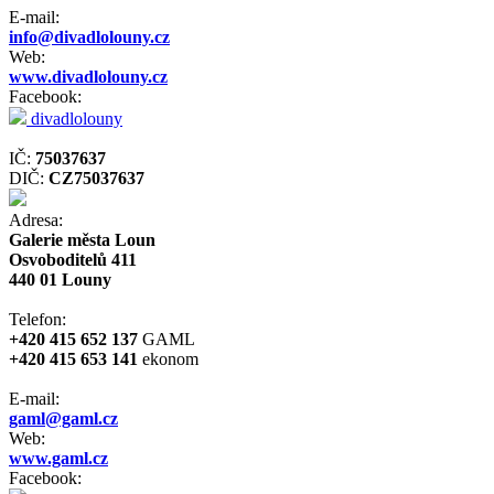
E-mail:
info@divadlolouny.cz
Web:
www.divadlolouny.cz
Facebook:
divadlolouny
IČ:
75037637
DIČ:
CZ75037637
Adresa:
Galerie města Loun
Osvoboditelů 411
440 01 Louny
Telefon:
+420 415 652 137
GAML
+420 415 653 141
ekonom
E-mail:
gaml@gaml.cz
Web:
www.gaml.cz
Facebook: