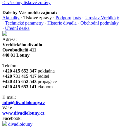
< všechny tiskové zprávy
Dále by Vás mohlo zajímat:
Aktuality
·
Tiskové zprávy
·
Podporují nás
·
Jaroslav Vrchlický
·
Technické parametry
·
Historie divadla
·
Obchodní podmínky
·
Úřední deska
Adresa:
Vrchlického divadlo
Osvoboditelů 411
440 01 Louny
Telefon:
+420 415 652 347
pokladna
+420 731 415 417
ředitel
+420 415 652 543
propagace
+420 415 653 141
ekonom
E-mail:
info@divadlolouny.cz
Web:
www.divadlolouny.cz
Facebook:
divadlolouny