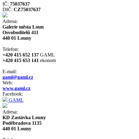
IČ:
75037637
DIČ:
CZ75037637
Adresa:
Galerie města Loun
Osvoboditelů 411
440 01 Louny
Telefon:
+420 415 652 137
GAML
+420 415 653 141
ekonom
E-mail:
gaml@gaml.cz
Web:
www.gaml.cz
Facebook:
GAML
Adresa:
KD Zastávka Louny
Poděbradova 1135
440 01 Louny