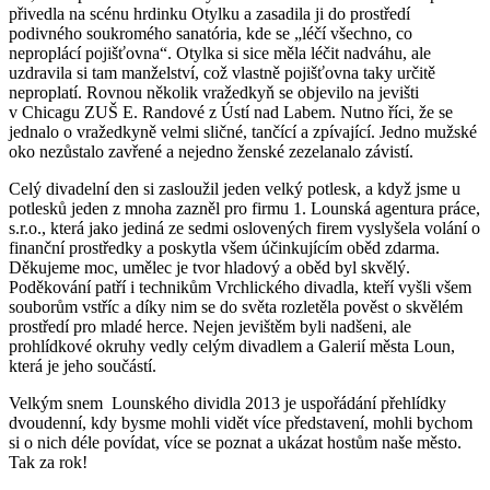
přivedla na scénu hrdinku Otylku a zasadila ji do prostředí
podivného soukromého sanatória, kde se „léčí všechno, co
neproplácí pojišťovna“. Otylka si sice měla léčit nadváhu, ale
uzdravila si tam manželství, což vlastně pojišťovna taky určitě
neproplatí. Rovnou několik vražedkyň se objevilo na jevišti
v Chicagu ZUŠ E. Randové z Ústí nad Labem. Nutno říci, že se
jednalo o vražedkyně velmi sličné, tančící a zpívající. Jedno mužské
oko nezůstalo zavřené a nejedno ženské zezelanalo závistí.
Celý divadelní den si zasloužil jeden velký potlesk, a když jsme u
potlesků jeden z mnoha zazněl pro firmu 1. Lounská agentura práce,
s.r.o., která jako jediná ze sedmi oslovených firem vyslyšela volání o
finanční prostředky a poskytla všem účinkujícím oběd zdarma.
Děkujeme moc, umělec je tvor hladový a oběd byl skvělý.
Poděkování patří i technikům Vrchlického divadla, kteří vyšli všem
souborům vstříc a díky nim se do světa rozletěla pověst o skvělém
prostředí pro mladé herce. Nejen jevištěm byli nadšeni, ale
prohlídkové okruhy vedly celým divadlem a Galerií města Loun,
která je jeho součástí.
Velkým snem Lounského dividla 2013 je uspořádání přehlídky
dvoudenní, kdy bysme mohli vidět více představení, mohli bychom
si o nich déle povídat, více se poznat a ukázat hostům naše město.
Tak za rok!