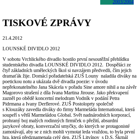
2003/2004
TISKOVÉ ZPRÁVY
21.4.2012
LOUNSKÉ DIVIDLO 2012
V sobotu Vrchlického divadlo hostilo první nesoutěžní přehlídku
studentského divadla LOUNSKÉ DIVIDLO 2012. Dospěláci ze
čtyř základních uměleckých škol si navzájem předvedli, čím jejich
dramaťák žije. Domácí pořadatelská ZUŠ Louny naladila diváky na
poetickou notu a ukázala dvě divadla poezie: v úvodu
nepřekonatelného Jana Skácela v pořadu Sine amore nihil a na závěr
Magorovo strašení z díla Ivana Martina Jirouse. Jako překvapení
zazněl po obědě koncertní melodram Vodník v podání Petra
Pidrmana a Ivany Derflerové. ZUŠ Postoloprty společně
s Klouzáky zavedla diváky do firmy Marmeláda International, která
soupeří s větší Marmeládou Global. Svět nadnárodních korporací,
prohraný boj malých rodinných firmiček o přežití, absurdní
jazykové obraty, konverzační smyčky, do kterých se protagonisté
zamotávají, aby se z nich mohli vymotat leda vraždou, to byla první
hra, která předznamenala celý den. ZUŠ Litvínov s D.S. Škrpál