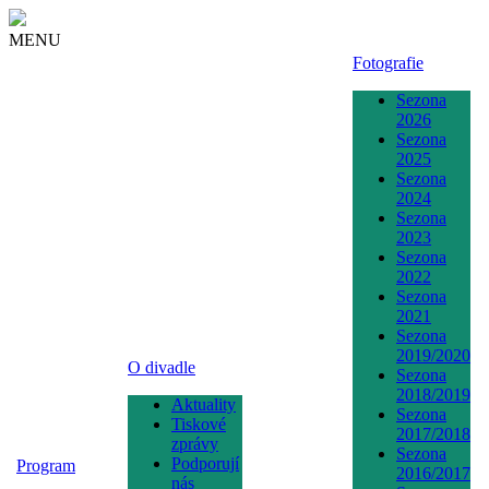
MENU
Fotografie
Sezona
2026
Sezona
2025
Sezona
2024
Sezona
2023
Sezona
2022
Sezona
2021
Sezona
2019/2020
O divadle
Sezona
2018/2019
Aktuality
Sezona
Tiskové
2017/2018
zprávy
Sezona
Podporují
Program
2016/2017
nás