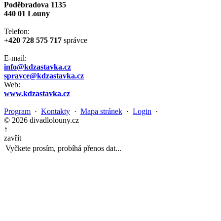
Poděbradova 1135
440 01 Louny
Telefon:
+420 728 575 717
správce
E-mail:
info@kdzastavka.cz
spravce@kdzastavka.cz
Web:
www.kdzastavka.cz
Program
·
Kontakty
·
Mapa stránek
·
Login
·
© 2026 divadlolouny.cz
↑
zavřít
Vyčkete prosím, probíhá přenos dat...