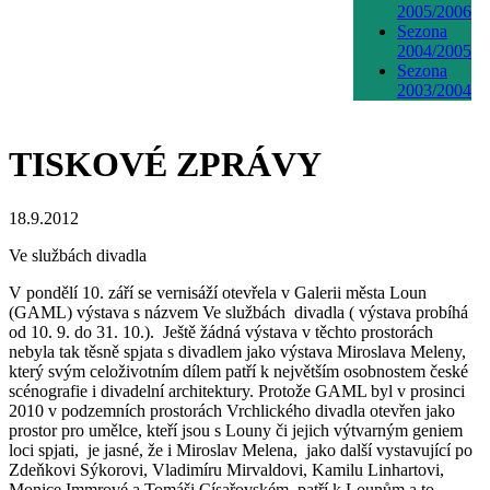
2005/2006
Sezona
2004/2005
Sezona
2003/2004
TISKOVÉ ZPRÁVY
18.9.2012
Ve službách divadla
V pondělí 10. září se vernisáží otevřela v Galerii města Loun
(GAML) výstava s názvem Ve službách divadla ( výstava probíhá
od 10. 9. do 31. 10.). Ještě žádná výstava v těchto prostorách
nebyla tak těsně spjata s divadlem jako výstava Miroslava Meleny,
který svým celoživotním dílem patří k největším osobnostem české
scénografie i divadelní architektury. Protože GAML byl v prosinci
2010 v podzemních prostorách Vrchlického divadla otevřen jako
prostor pro umělce, kteří jsou s Louny či jejich výtvarným geniem
loci spjati, je jasné, že i Miroslav Melena, jako další vystavující po
Zdeňkovi Sýkorovi, Vladimíru Mirvaldovi, Kamilu Linhartovi,
Monice Immrové a Tomáši Císařovském, patří k Lounům a to