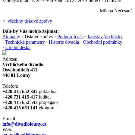
zadnějších řad. A že se v sezoně 2012 / 2013 bude na co dívat!
Milena Nečesaná
< všechny tiskové zprávy
Dále by Vás mohlo zajímat:
Aktuality
·
Tiskové zprávy
·
Podporují nás
·
Jaroslav Vrchlický
·
Technické parametry
·
Historie divadla
·
Obchodní podmínky
·
Úřední deska
Adresa:
Vrchlického divadlo
Osvoboditelů 411
440 01 Louny
Telefon:
+420 415 652 347
pokladna
+420 731 415 417
ředitel
+420 415 652 543
propagace
+420 415 653 141
ekonom
E-mail:
info@divadlolouny.cz
Web:
www.divadlolouny.cz