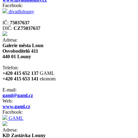
Facebook:
divadlolouny
IČ:
75037637
DIČ:
CZ75037637
Adresa:
Galerie města Loun
Osvoboditelů 411
440 01 Louny
Telefon:
+420 415 652 137
GAML
+420 415 653 141
ekonom
E-mail:
gaml@gaml.cz
Web:
www.gaml.cz
Facebook:
GAML
Adresa:
KD Zastávka Louny