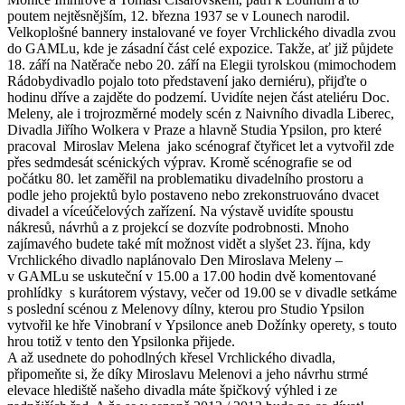
poutem nejtěsnějším, 12. března 1937 se v Lounech narodil.
Velkoplošné bannery instalované ve foyer Vrchlického divadla zvou
do GAMLu, kde je zásadní část celé expozice. Takže, ať již půjdete
18. září na Natěrače nebo 20. září na Elegii tyrolskou (mimochodem
Rádobydivadlo pojalo toto představení jako derniéru), přijďte o
hodinu dříve a zajděte do podzemí. Uvidíte nejen část ateliéru Doc.
Meleny, ale i trojrozměrné modely scén z Naivního divadla Liberec,
Divadla Jiřího Wolkera v Praze a hlavně Studia Ypsilon, pro které
pracoval Miroslav Melena jako scénograf čtyřicet let a vytvořil zde
přes sedmdesát scénických výprav. Kromě scénografie se od
počátku 80. let zaměřil na problematiku divadelního prostoru a
podle jeho projektů bylo postaveno nebo zrekonstruováno dvacet
divadel a víceúčelových zařízení. Na výstavě uvidíte spoustu
nákresů, návrhů a z projekcí se dozvíte podrobnosti. Mnoho
zajímavého budete také mít možnost vidět a slyšet 23. října, kdy
Vrchlického divadlo naplánovalo Den Miroslava Meleny –
v GAMLu se uskuteční v 15.00 a 17.00 hodin dvě komentované
prohlídky s kurátorem výstavy, večer od 19.00 se v divadle setkáme
s poslední scénou z Melenovy dílny, kterou pro Studio Ypsilon
vytvořil ke hře Vinobraní v Ypsilonce aneb Dožínky operety, s touto
hrou totiž v tento den Ypsilonka přijede.
A až usednete do pohodlných křesel Vrchlického divadla,
připomeňte si, že díky Miroslavu Melenovi a jeho návrhu strmé
elevace hlediště našeho divadla máte špičkový výhled i ze