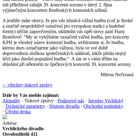
mít příležitost zahájit 39. koncertní sezonu v úterý 2. října
výjimečným koncertem Brněnských komorních sólistů.
A jestliže máte obavy, že pro vás zůstává vážná hudba (což je široké
a značně nespolehlivé označení pro evropskou tradici a hudební
formy) něčím zapovězeným, uklidním vás opět slovy paní Hany
Benešové: “My se vyhýbáme označení vážná hudba, pro koncerty
KPH je vhodný název komorní hudba, uvědomme si, že hudba,
kterou dnes označujeme jako vážnou, byla ve své době
doprovodnou složkou společenských událostí, takže plnila stejný
účel jako dnešní populární hudba.“ A tak se s vámi těším na
shledání při některém ze špičkových koncertů 39. koncertní sezony.
Milena Nečesaná
< všechny tiskové zprávy
Dále by Vás mohlo zajímat:
Aktuality
·
Tiskové zprávy
·
Podporují nás
·
Jaroslav Vrchlický
·
Technické parametry
·
Historie divadla
·
Obchodní podmínky
·
Úřední deska
Adresa:
Vrchlického divadlo
Osvoboditelů 411