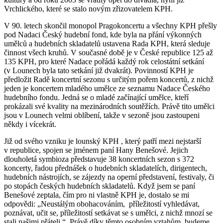
Vrchlického, které se stalo novým zřizovatelem KPH.
V 90. letech skončil monopol Pragokoncertu a všechny KPH přešly
pod Nadaci Český hudební fond, kde byla na přání výkonných
umělců a hudebních skladatelů ustavena Rada KPH, která sleduje
činnost všech kruhů. V současné době je v České republice 125 až
135 KPH, pro které Nadace pořádá každý rok celostátní setkání
(v Lounech byla tato setkání již dvakrát). Povinností KPH je
předložit Radě koncertní sezonu s určitým pořem koncertů, z nichž
jeden je koncertem mladého umělce ze seznamu Nadace Českého
hudebního fondu. Jedná se o mladé začínající umělce, kteří
prokázali své kvality na mezinárodních soutěžích. Právě tito umělci
jsou v Lounech velmi oblíbení, takže v sezoně jsou zastoupeni
někdy i vícekrát.
Již od svého vzniku je lounský KPH , který patří mezi nejstarší
v republice, spojen se jménem paní Hany Benešové. Jejich
dlouholetá symbioza představuje 38 koncertních sezon s 372
koncerty, řadou přednášek o hudebních skladatelích, dirigentech,
hudebních nástrojích, se zájezdy na operní představení, festivaly, či
po stopách českých hudebních skladatelů. Když jsem se paní
Benešové zeptala, čím pro ni vlastně KPH je, dostalo se mi
odpovědi: „Neustálým obohacováním, příležitostí vyhledávat,
poznávat, učit se, příležitostí setkávat se s umělci, z nichž mnozí se
stali našimi přáteli.“ Právě díky těmto osobním vztahům, budeme