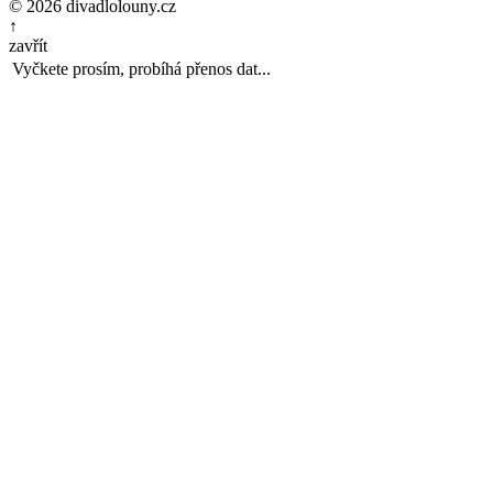
© 2026 divadlolouny.cz
↑
zavřít
Vyčkete prosím, probíhá přenos dat...