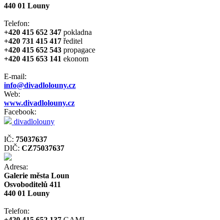
440 01 Louny
Telefon:
+420 415 652 347
pokladna
+420 731 415 417
ředitel
+420 415 652 543
propagace
+420 415 653 141
ekonom
E-mail:
info@divadlolouny.cz
Web:
www.divadlolouny.cz
Facebook:
divadlolouny
IČ:
75037637
DIČ:
CZ75037637
Adresa:
Galerie města Loun
Osvoboditelů 411
440 01 Louny
Telefon:
+420 415 652 137
GAML