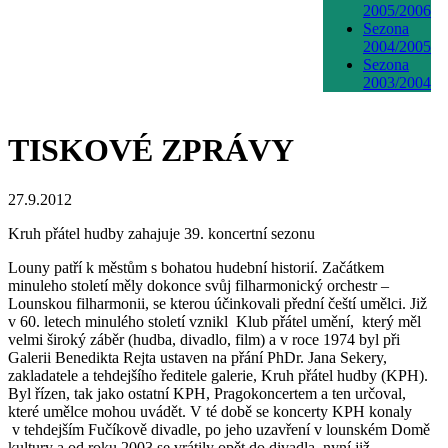
2005/2006
Sezona
2004/2005
Sezona
2003/2004
TISKOVÉ ZPRÁVY
27.9.2012
Kruh přátel hudby zahajuje 39. koncertní sezonu
Louny patří k městům s bohatou hudební historií. Začátkem
minuleho století měly dokonce svůj filharmonický orchestr –
Lounskou filharmonii, se kterou účinkovali přední čeští umělci. Již
v 60. letech minulého století vznikl Klub přátel umění, který měl
velmi široký záběr (hudba, divadlo, film) a v roce 1974 byl při
Galerii Benedikta Rejta ustaven na přání PhDr. Jana Sekery,
zakladatele a tehdejšího ředitele galerie, Kruh přátel hudby (KPH).
Byl řízen, tak jako ostatní KPH, Pragokoncertem a ten určoval,
které umělce mohou uvádět. V té době se koncerty KPH konaly
v tehdejším Fučíkově divadle, po jeho uzavření v lounském Domě
kultury a od roku 2003 se vrátily opět do divadla, nyní již