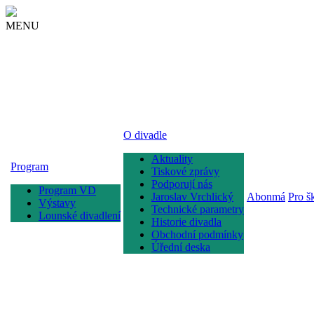
MENU
O divadle
Aktuality
Program
Tiskové zprávy
Podporují nás
Program VD
Jaroslav Vrchlický
Abonmá
Pro š
Výstavy
Technické parametry
Lounské divadlení
Historie divadla
Obchodní podmínky
Úřední deska