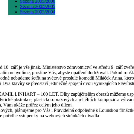
Sezona 2005/2006
Sezona 2004/2005
Sezona 2003/2004
10. září je vše jinak. Ministerstvo zdravotnictví ve středu 9. září zve
 zatím nebydlíme, prosíme Vás, abyste opatření dodržovali. Pokud roušk
odně nebudeme šetřit na světově proslulé komedii Miláček Anna, kterou 
 Dva klavíry se představí jedinečné spojení dvou vynikajících klavíris
tavu KAMIL LINHART – 100 LET. Díky zapůjčitelům obrazů můžeme uspo
ické abstrakce, plasticko-obrazových a reliéfních kompozic a výtvarn
a, Vám ukáže průřez celým jeho dílem.
ových, plánujeme pro Vás i Pravidelná odpoledne s Lounskou třináctk
ine pořídíte vstupenky na webových stránkách divadla.