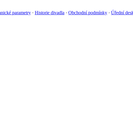
nické parametry
·
Historie divadla
·
Obchodní podmínky
·
Úřední des