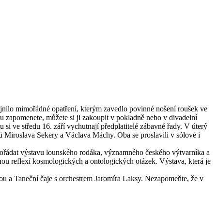
řejnilo mimořádné opatření, kterým zavedlo povinné nošení roušek ve
u zapomenete, můžete si ji zakoupit v pokladně nebo v divadelní
si ve středu 16. září vychutnají předplatitelé zábavné řady. V úterý
tů Miroslava Sekery a Václava Máchy. Oba se proslavili v sólové i
řádat výstavu lounského rodáka, významného českého výtvarníka a
ou reflexí kosmologických a ontologických otázek. Výstava, která je
ou a Taneční čaje s orchestrem Jaromíra Laksy. Nezapomeňte, že v