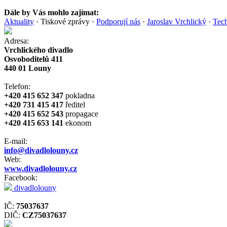
Dále by Vás mohlo zajímat:
Aktuality
·
Tiskové zprávy
·
Podporují nás
·
Jaroslav Vrchlický
·
Tech
Adresa:
Vrchlického divadlo
Osvoboditelů 411
440 01 Louny
Telefon:
+420 415 652 347
pokladna
+420 731 415 417
ředitel
+420 415 652 543
propagace
+420 415 653 141
ekonom
E-mail:
info@divadlolouny.cz
Web:
www.divadlolouny.cz
Facebook:
divadlolouny
IČ:
75037637
DIČ:
CZ75037637