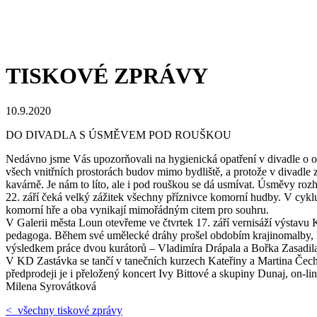
TISKOVÉ ZPRÁVY
10.9.2020
DO DIVADLA S ÚSMĚVEM POD ROUŠKOU
Nedávno jsme Vás upozorňovali na hygienická opatření v divadle o od 
všech vnitřních prostorách budov mimo bydliště, a protože v divadle
kavárně. Je nám to líto, ale i pod rouškou se dá usmívat. Úsměvy rozh
22. září čeká velký zážitek všechny příznivce komorní hudby. V cyklu
komorní hře a oba vynikají mimořádným citem pro souhru.
V Galerii města Loun otevřeme ve čtvrtek 17. září vernisáží výs
pedagoga. Během své umělecké dráhy prošel obdobím krajinomalby, lyr
výsledkem práce dvou kurátorů – Vladimíra Drápala a Bořka Zasadil
V KD Zastávka se tančí v tanečních kurzech Kateřiny a Martina Čech
předprodeji je i přeložený koncert Ivy Bittové a skupiny Dunaj, on-l
Milena Syrovátková
< všechny tiskové zprávy