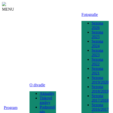
MENU
Fotografie
Sezona
2026
Sezona
2025
Sezona
2024
Sezona
2023
Sezona
2022
Sezona
2021
Sezona
2019/2020
O divadle
Sezona
2018/2019
Aktuality
Sezona
Tiskové
2017/2018
zprávy
Sezona
Podporují
Program
2016/2017
nás