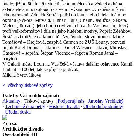
hudby již od 60. let 20. století. Jeho umělecká a vědecká dráha
skladatele a muzikologa byla velmi významně ovlivněna místem
jeho narození. Zdeněk Šesták patřil do lounského intelektuálního
okruhu (Sýkora, Mirvald, Linhart, Juliš, Chaun, Jedlička, Sekera,
Melena, Jíra ad.), jeho hudba ovlivnila i malíře Václava Jíru, který
tvoří velkoformátová díla na jeho hudební motivy. Popřát Zdeňkovi
Šestákovi můžete na koncertě i Vy, úvodní slovo pronese Marie
Tomášová – Krejčová, zazpívá Carmen ze ZUŠ Louny, pozvání
přijali Karel Dohnal – klarinet, Daniel Wiesner – klavír, Miroslava
Časarová – soprán, Štěpán Vicenec – fagot a Roman Janál –
baryton.
V Galerii města Loun na Vás čeká výstava dalšího oslavence Kamil
Linhart – 100 let, tak se přijďte podívat.
Milena Syrovátková
< všechny tiskové zprávy
Dále by Vás mohlo zajímat:
Aktuality
·
Tiskové zprávy
·
Podporují nás
·
Jaroslav Vrchlický
·
Technické parametry
·
Historie divadla
·
Obchodní podmínky
·
Úřední deska
Adresa:
Vrchlického divadlo
Osvoboditelů 411