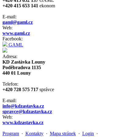
+420 415 652 137
GAML
+420 415 653 141
ekonom
E-mail:
gaml@gaml.cz
Web:
www.gaml.cz
Facebook:
GAML
Adresa:
KD Zastávka Louny
Poděbradova 1135
440 01 Louny
Telefon:
+420 728 575 717
správce
E-mail:
info@kdzastavka.cz
spravce@kdzastavka.cz
Web:
www.kdzastavka.cz
Program
·
Kontakty
·
Mapa stránek
·
Login
·