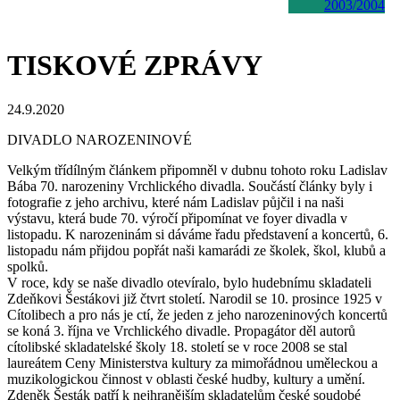
2003/2004
TISKOVÉ ZPRÁVY
24.9.2020
DIVADLO NAROZENINOVÉ
Velkým třídílným článkem připomněl v dubnu tohoto roku Ladislav
Bába 70. narozeniny Vrchlického divadla. Součástí články byly i
fotografie z jeho archivu, které nám Ladislav půjčil i na naši
výstavu, která bude 70. výročí připomínat ve foyer divadla v
listopadu. K narozeninám si dáváme řadu představení a koncertů, 6.
listopadu nám přijdou popřát naši kamarádi ze školek, škol, klubů a
spolků.
V roce, kdy se naše divadlo otevíralo, bylo hudebnímu skladateli
Zdeňkovi Šestákovi již čtvrt století. Narodil se 10. prosince 1925 v
Cítolibech a pro nás je ctí, že jeden z jeho narozeninových koncertů
se koná 3. října ve Vrchlického divadle. Propagátor děl autorů
cítolibské skladatelské školy 18. století se v roce 2008 se stal
laureátem Ceny Ministerstva kultury za mimořádnou uměleckou a
muzikologickou činnost v oblasti české hudby, kultury a umění.
Zdeněk Šesták patří k nejhranějším skladatelům české soudobé