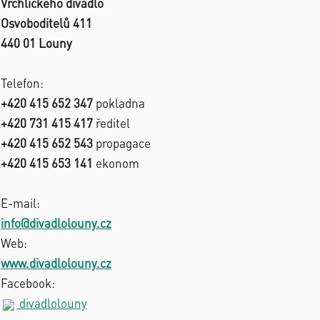
Vrchlického divadlo
Osvoboditelů 411
440 01 Louny
Telefon:
+420 415 652 347
pokladna
+420 731 415 417
ředitel
+420 415 652 543
propagace
+420 415 653 141
ekonom
E-mail:
info@divadlolouny.cz
Web:
www.divadlolouny.cz
Facebook:
divadlolouny