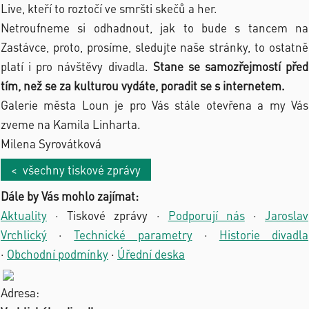
Live, kteří to roztočí ve smršti skečů a her.
Netroufneme si odhadnout, jak to bude s tancem na
Zastávce, proto, prosíme, sledujte naše stránky, to ostatně
platí i pro návštěvy divadla.
Stane se samozřejmostí před
tím, než se za kulturou vydáte, poradit se s internetem.
Galerie města Loun je pro Vás stále otevřena a my Vás
zveme na Kamila Linharta.
Milena Syrovátková
< všechny tiskové zprávy
Dále by Vás mohlo zajímat:
Aktuality
·
Tiskové zprávy
·
Podporují nás
·
Jaroslav
Vrchlický
·
Technické parametry
·
Historie divadla
·
Obchodní podmínky
·
Úřední deska
Adresa: