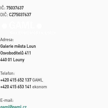
IČ:
75037637
DIČ:
CZ75037637
Adresa:
Galerie města Loun
Osvoboditelů 411
440 01 Louny
Telefon:
+420 415 652 137
GAML
+420 415 653 141
ekonom
E-mail:
gaml@gaml.cz