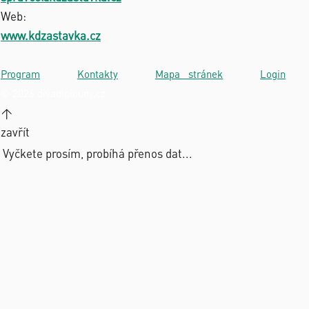
Web:
www.kdzastavka.cz
Program
·
Kontakty
·
Mapa stránek
·
Login
·
© 2026 divadlolouny.cz
↑
zavřít
Vyčkete prosím, probíhá přenos dat...