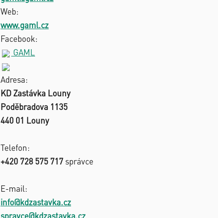
Web:
www.gaml.cz
Facebook:
GAML
Adresa:
KD Zastávka Louny
Poděbradova 1135
440 01 Louny
Telefon:
+420 728 575 717
správce
E-mail:
info@kdzastavka.cz
spravce@kdzastavka.cz