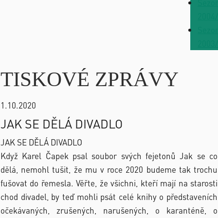
Sezo
2004
Sezo
2003
TISKOVÉ ZPRÁVY
1.10.2020
JAK SE DĚLÁ DIVADLO
JAK SE DĚLÁ DIVADLO
Když Karel Čapek psal soubor svých fejetonů Jak se co
dělá, nemohl tušit, že mu v roce 2020 budeme tak trochu
fušovat do řemesla. Věřte, že všichni, kteří mají na starosti
chod divadel, by teď mohli psát celé knihy o představeních
očekávaných, zrušených, narušených, o karanténě, o