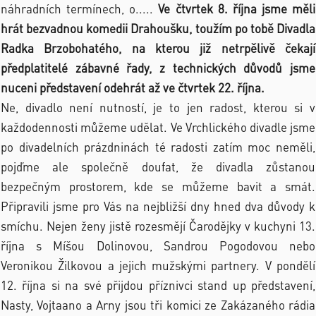
náhradních termínech, o.....
Ve čtvrtek 8. října jsme měli
hrát bezvadnou komedii Drahoušku, toužím po tobě Divadla
Radka Brzobohatého, na kterou již netrpělivě čekají
předplatitelé zábavné řady, z technických důvodů jsme
nuceni představení odehrát až ve čtvrtek 22. října.
Ne, divadlo není nutností, je to jen radost, kterou si v
každodennosti můžeme udělat. Ve Vrchlického divadle jsme
po divadelních prázdninách té radosti zatím moc neměli,
pojďme ale společně doufat, že divadla zůstanou
bezpečným prostorem, kde se můžeme bavit a smát.
Připravili jsme pro Vás na nejbližší dny hned dva důvody k
smíchu. Nejen ženy jistě rozesmějí Čarodějky v kuchyni 13.
října s Míšou Dolinovou, Sandrou Pogodovou nebo
Veronikou Žilkovou a jejich mužskými partnery. V pondělí
12. října si na své přijdou příznivci stand up představení,
Nasty, Vojtaano a Arny jsou tři komici ze Zakázaného rádia