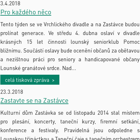
3.4.2018
Pro každého něco
Tento týden se ve Vrchlického divadle a na Zastávce budou
prolínat generace. Ve středu 4. dubna oslaví v divadle
krásných 15 let činnosti lounský seniorklub Pomoc
bližnímu. Součástí oslavy bude ocenění občanů za obětavou
a nezištnou práci pro seniory a handicapované občany
Lounské granátové srdce. Nad...
celá tisková zpráva >
23.3.2018
Zastavte se na Zastávce
Kulturní dům Zastávka se od listopadu 2014 stal místem
pro plesání, koncerty, taneční kurzy, firemní setkání,
konference a festivaly. Pravidelná jsou odpoledne s
Lounskou třináctkou a Taneční čaje s tanečním orchestrem