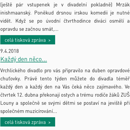
(ještě pár vstupenek je v divadelní pokladně) Mrzák
inishmaanský. Poněkud drsnou irskou komedii je nutné
vidět. Když se po úvodní čtvrthodince diváci osmělí a
opravdu se začnou smát,...
celá tisková zpráva >
9.4.2018
Každý den něco...
Vrchlického divadlo pro vás připravilo na duben opravdové
chuťovky. Právě tento týden můžete do divadla téměř
každý den a každý den na Vás čeká něco zajímavého. Ve
čtvrtek 12. dubna překonají ostych a trému rodiče žáků ZUŠ
Louny a společně se svými dětmi se postaví na jeviště při
společném muzicírování...
celá tisková zpráva >