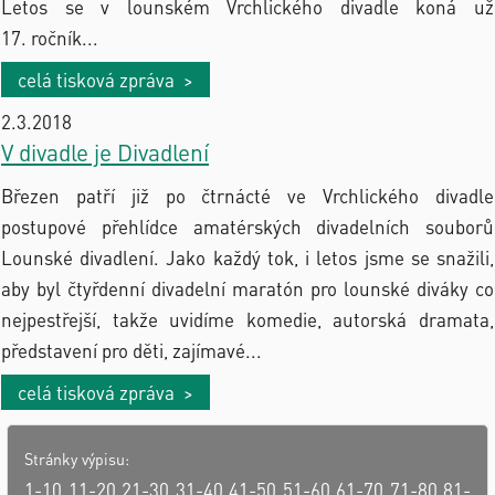
Letos se v lounském Vrchlického divadle koná už
17. ročník...
celá tisková zpráva >
2.3.2018
V divadle je Divadlení
Březen patří již po čtrnácté ve Vrchlického divadle
postupové přehlídce amatérských divadelních souborů
Lounské divadlení. Jako každý tok, i letos jsme se snažili,
aby byl čtyřdenní divadelní maratón pro lounské diváky co
nejpestřejší, takže uvidíme komedie, autorská dramata,
představení pro děti, zajímavé...
celá tisková zpráva >
Stránky výpisu:
1-10
11-20
21-30
31-40
41-50
51-60
61-70
71-80
81-