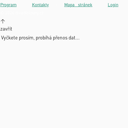
Program
·
Kontakty
·
Mapa stránek
·
Login
·
© 2026 divadlolouny.cz
↑
zavřít
Vyčkete prosím, probíhá přenos dat...