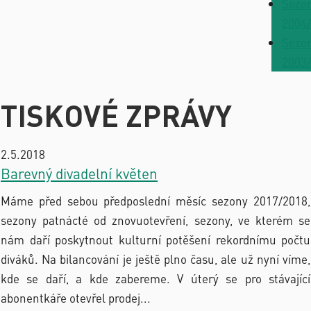
Sezo
2004
Sezo
2003
TISKOVÉ ZPRÁVY
2.5.2018
Barevný divadelní květen
Máme před sebou předposlední měsíc sezony 2017/2018,
sezony patnácté od znovuotevření, sezony, ve kterém se
nám daří poskytnout kulturní potěšení rekordnímu počtu
diváků. Na bilancování je ještě plno času, ale už nyní víme,
kde se daří, a kde zabereme. V úterý se pro stávající
abonentkáře otevřel prodej...