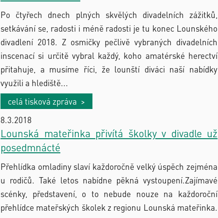
Po čtyřech dnech plných skvělých divadelních zážitků,
setkávání se, radosti i méně radosti je tu konec Lounského
divadlení 2018. Z osmičky pečlivě vybraných divadelních
inscenací si určitě vybral každý, koho amatérské herectví
přitahuje, a musíme říci, že lounští diváci naší nabídky
využili a hlediště...
celá tisková zpráva >
8.3.2018
Lounská mateřinka přivítá školky v divadle už
posedmnácté
Přehlídka omladiny slaví každoročně velký úspěch zejména
u rodičů. Také letos nabídne pěkná vystoupení.Zajímavé
scénky, představení, o to nebude nouze na každoroční
přehlídce mateřských školek z regionu Lounská mateřinka.