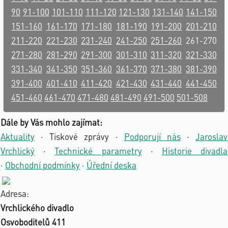
90
91-100
101-110
111-120
121-130
131-140
141-150
151-160
161-170
171-180
181-190
191-200
201-210
211-220
221-230
231-240
241-250
251-260
261-270
271-280
281-290
291-300
301-310
311-320
321-330
331-340
341-350
351-360
361-370
371-380
381-390
391-400
401-410
411-420
421-430
431-440
441-450
451-460
461-470
471-480
481-490
491-500
501-508
Dále by Vás mohlo zajímat:
Aktuality
·
Tiskové zprávy
·
Podporují nás
·
Jaroslav
Vrchlický
·
Technické parametry
·
Historie divadla
·
Obchodní podmínky
·
Úřední deska
Adresa:
Vrchlického divadlo
Osvoboditelů 411