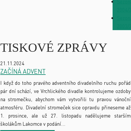
Sezon
2004/
Sezon
2003/
TISKOVÉ ZPRÁVY
21.11.2024
ZAČÍNÁ ADVENT
I když do toho pravého adventního divadelního ruchu pořád
pár dní schází, ve Vrchlického divadle kontrolujeme ozdoby
na stromečku, abychom vám vytvořili tu pravou vánoční
atmosféru. Divadelní stromeček sice opravdu přineseme až
1. prosince, ale už 27. listopadu nadělujeme starším
školákům Lakomce v podání...