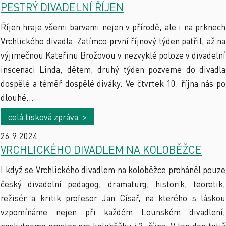
PESTRÝ DIVADELNÍ ŘÍJEN
Říjen hraje všemi barvami nejen v přírodě, ale i na prknech
Vrchlického divadla. Zatímco první říjnový týden patřil, až na
výjimečnou Kateřinu Brožovou v nezvyklé poloze v divadelní
inscenaci Linda, dětem, druhý týden pozveme do divadla
dospělé a téměř dospělé diváky. Ve čtvrtek 10. října nás po
dlouhé...
celá tisková zpráva >
26.9.2024
VRCHLICKÉHO DIVADLEM NA KOLOBĚŽCE
I když se Vrchlického divadlem na koloběžce proháněl pouze
český divadelní pedagog, dramaturg, historik, teoretik,
režisér a kritik profesor Jan Císař, na kterého s láskou
vzpomínáme nejen při každém Lounském divadlení,