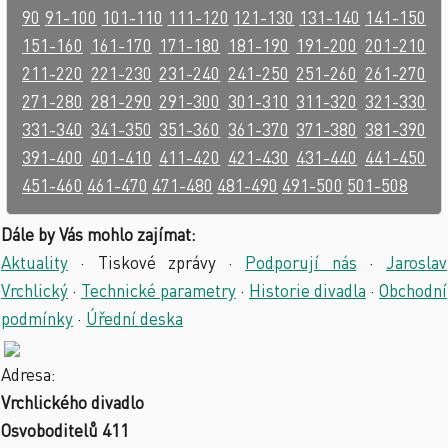
90
91-100
101-110
111-120
121-130
131-140
141-150
151-160
161-170
171-180
181-190
191-200
201-210
211-220
221-230
231-240
241-250
251-260
261-270
271-280
281-290
291-300
301-310
311-320
321-330
331-340
341-350
351-360
361-370
371-380
381-390
391-400
401-410
411-420
421-430
431-440
441-450
451-460
461-470
471-480
481-490
491-500
501-508
Dále by Vás mohlo zajímat:
Aktuality
·
Tiskové zprávy
·
Podporují nás
·
Jaroslav
Vrchlický
·
Technické parametry
·
Historie divadla
·
Obchodní
podmínky
·
Úřední deska
Adresa:
Vrchlického divadlo
Osvoboditelů 411