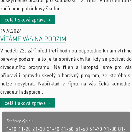
poskytneme prostor pro koloběžku i 2. října. V ten den totiž
začínáme pohádkový školní...
celá tisková zpráva >
19.9.2024
VÍTÁME VÁS NA PODZIM
V neděli 22. září před třetí hodinou odpoledne k nám vtrhne
barevný podzim, a to je ta správná chvíle, kdy se podívat do
divadelního programu. Na říjen a listopad jsme pro vás
připravili opravdu skvělý a barevný program, ze kterého si
nelze nevybrat. Například v říjnu na vás čeká komedie,
divadelní adaptace...
celá tisková zpráva >
Stránky výpisu:
1-10
11-20
21-30
31-40
41-50
51-60
61-70
71-80
81-