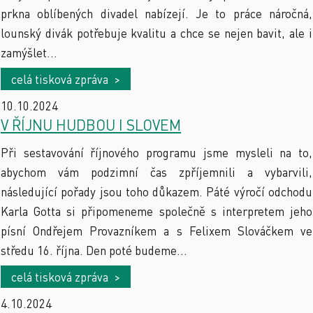
prkna oblíbených divadel nabízejí. Je to práce náročná,
lounský divák potřebuje kvalitu a chce se nejen bavit, ale i
zamýšlet...
celá tisková zpráva >
10.10.2024
V ŘÍJNU HUDBOU I SLOVEM
Při sestavování říjnového programu jsme mysleli na to,
abychom vám podzimní čas zpříjemnili a vybarvili,
následující pořady jsou toho důkazem. Páté výročí odchodu
Karla Gotta si připomeneme společně s interpretem jeho
písní Ondřejem Provazníkem a s Felixem Slováčkem ve
středu 16. října. Den poté budeme...
celá tisková zpráva >
4.10.2024