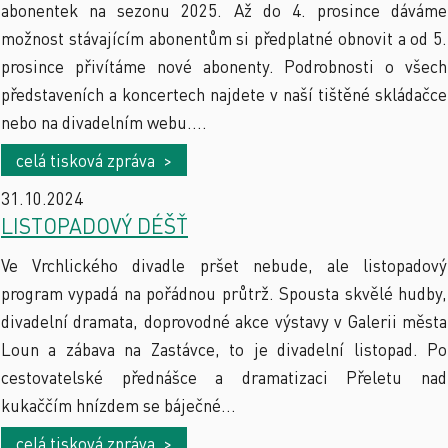
abonentek na sezonu 2025. Až do 4. prosince dáváme
možnost stávajícím abonentům si předplatné obnovit a od 5.
prosince přivítáme nové abonenty. Podrobnosti o všech
představeních a koncertech najdete v naší tištěné skládačce
nebo na divadelním webu....
celá tisková zpráva >
31.10.2024
LISTOPADOVÝ DÉŠŤ
Ve Vrchlického divadle pršet nebude, ale listopadový
program vypadá na pořádnou průtrž. Spousta skvělé hudby,
divadelní dramata, doprovodné akce výstavy v Galerii města
Loun a zábava na Zastávce, to je divadelní listopad. Po
cestovatelské přednášce a dramatizaci Přeletu nad
kukaččím hnízdem se báječné...
celá tisková zpráva >