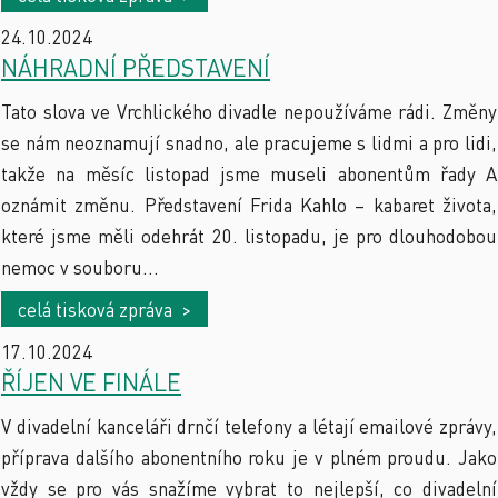
24.10.2024
NÁHRADNÍ PŘEDSTAVENÍ
Tato slova ve Vrchlického divadle nepoužíváme rádi. Změny
se nám neoznamují snadno, ale pracujeme s lidmi a pro lidi,
takže na měsíc listopad jsme museli abonentům řady A
oznámit změnu. Představení Frida Kahlo – kabaret života,
které jsme měli odehrát 20. listopadu, je pro dlouhodobou
nemoc v souboru...
celá tisková zpráva >
17.10.2024
ŘÍJEN VE FINÁLE
V divadelní kanceláři drnčí telefony a létají emailové zprávy,
příprava dalšího abonentního roku je v plném proudu. Jako
vždy se pro vás snažíme vybrat to nejlepší, co divadelní