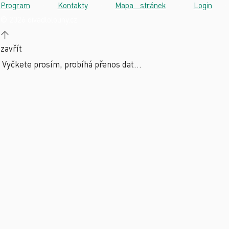
Program
·
Kontakty
·
Mapa stránek
·
Login
·
© 2026 divadlolouny.cz
↑
zavřít
Vyčkete prosím, probíhá přenos dat...