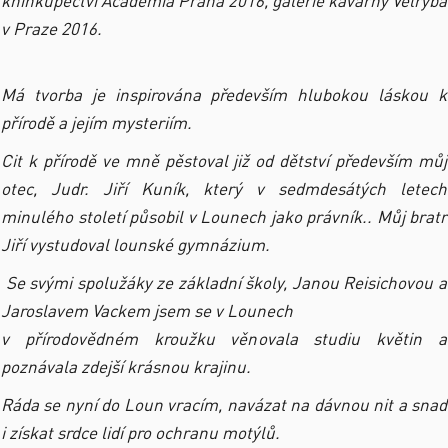
knihkupectví Academia Praha 2016, galerie kavárny Velryba
v Praze 2016.
Má tvorba je inspirována především hlubokou láskou k
přírodě a jejím mysteriím.
Cit k přírodě ve mně pěstoval již od dětství především můj
otec, Judr. Jiří Kuník, který v sedmdesátých letech
minulého století působil v Lounech jako právník.. Můj bratr
Jiří vystudoval lounské gymnázium.
Se svými spolužáky ze základní školy, Janou Reisichovou a
Jaroslavem Vackem jsem se v Lounech
v přírodovědném kroužku věnovala studiu květin a
poznávala zdejší krásnou krajinu.
Ráda se nyní do Loun vracím, navázat na dávnou nit a snad
i získat srdce lidí pro ochranu motýlů.