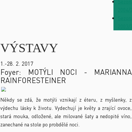
Sezon
2004/
Sezon
2003/
VÝSTAVY
1.-28. 2. 2017
Foyer: MOTÝLI NOCI - MARIANNA
RAINFORESTEINER
Někdy se zdá, že motýli vznikají z éteru, z myšlenky, z
výdechu lásky k životu. Vydechují je květy a zrající ovoce,
stará mouka, odložené, ale milované šaty a nedopité víno,
zanechané na stole po probdělé noci.