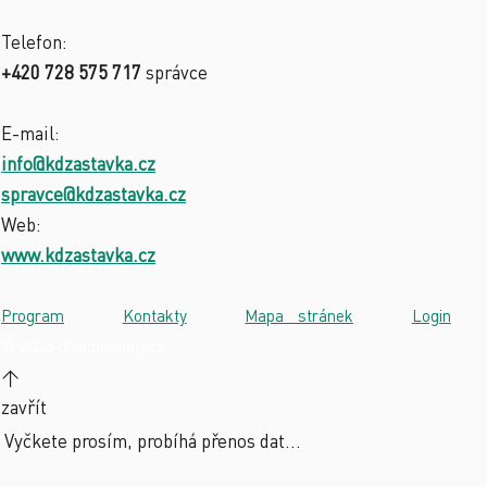
Telefon:
+420 728 575 717
správce
E-mail:
info@kdzastavka.cz
spravce@kdzastavka.cz
Web:
www.kdzastavka.cz
Program
·
Kontakty
·
Mapa stránek
·
Login
·
© 2026 divadlolouny.cz
↑
zavřít
Vyčkete prosím, probíhá přenos dat...