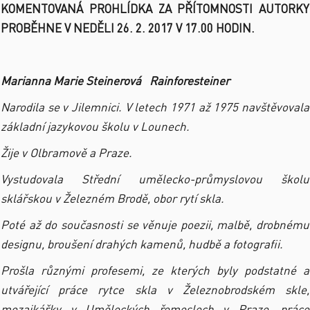
KOMENTOVANÁ PROHLÍDKA ZA PŘÍTOMNOSTI AUTORKY
PROBĚHNE V NEDĚLI 26. 2. 2017 V 17.00 HODIN.
Marianna Marie Steinerová
Rainforesteiner
Narodila se v Jilemnici. V letech 1971 až 1975 navštěvovala
základní jazykovou školu v Lounech.
Žije v Olbramově a Praze.
Vystudovala Střední umělecko-průmyslovou školu
sklářskou v Železném Brodě, obor rytí skla.
Poté až do současnosti se věnuje poezii, malbě, drobnému
designu, broušení drahých kamenů, hudbě a fotografii.
Prošla různými profesemi, ze kterých byly podstatné a
utvářející práce rytce skla v Železnobrodském skle,
mozaikářky v Uměleckých řemeslech v Praze, práce