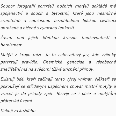
Soubor fotografií portrétů nočních motýlů dokládá mé
spojenectví a soucit s bytostmi, které jsou nesmírně
zranitelné a současnou bezohlednou lidskou civilizací
ohrožené a ničené s cynickou lehkostí.
Žasnu nad jejich křehkou krásou, houževnatostí a
heroismem.
Motýli z krajin mizí. Je to celosvětový jev, kde výjimky
potvrzují pravidlo. Chemická genocida a všeobecné
znečištění má na svědomí tíživé utichání přírody.
Existují lidé, kteří začínají tento vývoj vnímat. Někteří se
pokoušejí se střídavým úspěchem chovat místní motýly a
vracet je do přírody zpět. Rozvíjí se i péče o motýlům
přátelská území.
Děkuji za každého.