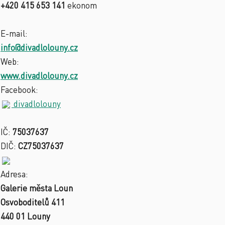
+420 415 653 141
ekonom
E-mail:
info@divadlolouny.cz
Web:
www.divadlolouny.cz
Facebook:
divadlolouny
IČ:
75037637
DIČ:
CZ75037637
Adresa:
Galerie města Loun
Osvoboditelů 411
440 01 Louny