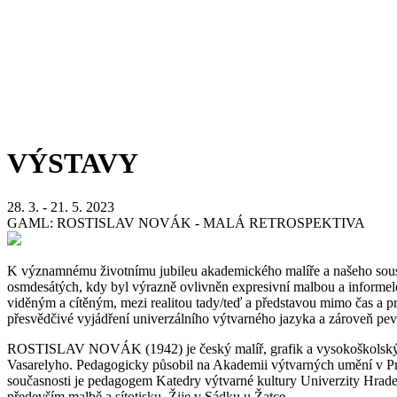
VÝSTAVY
28. 3. - 21. 5. 2023
GAML: ROSTISLAV NOVÁK - MALÁ RETROSPEKTIVA
K významnému životnímu jubileu akademického malíře a našeho souseda
osmdesátých, kdy byl výrazně ovlivněn expresivní malbou a informele
viděným a cítěným, mezi realitou tady/teď a představou mimo čas a pr
přesvědčivé vyjádření univerzálního výtvarného jazyka a zároveň pe
ROSTISLAV NOVÁK (1942) je český malíř, grafik a vysokoškolský ped
Vasarelyho. Pedagogicky působil na Akademii výtvarných umění v Praz
současnosti je pedagogem Katedry výtvarné kultury Univerzity Hradec 
především malbě a sítotisku. Žije v Sádku u Žatce.