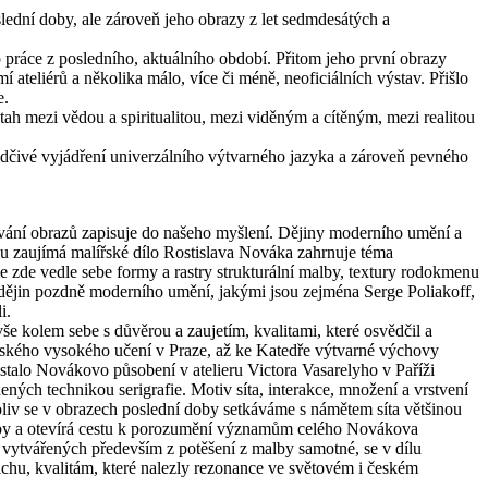
ední doby, ale zároveň jeho obrazy z let sedmdesátých a
o práce z posledního, aktuálního období. Přitom jeho první obrazy
í ateliérů a několika málo, více či méně, neoficiálních výstav. Přišlo
e.
tah mezi vědou a spiritualitou, mezi viděným a cítěným, mezi realitou
ědčivé vyjádření univerzálního výtvarného jazyka a zároveň pevného
vání obrazů zapisuje do našeho myšlení. Dějiny moderního umění a
ou zaujímá malířské dílo Rostislava Nováka zahrnuje téma
 zde vedle sebe formy a rastry strukturální malby, textury rodokmenu
ích dějin pozdně moderního umění, jakými jsou zejména Serge Poliakoff,
i.
kolem sebe s důvěrou a zaujetím, kvalitami, které osvědčil a
Českého vysokého učení v Praze, až ke Katedře výtvarné výchovy
stalo Novákovo působení v atelieru Victora Vasarelyho v Paříži
ých technikou serigrafie. Motiv síta, interakce, množení a vrstvení
oliv se v obrazech poslední doby setkáváme s námětem síta většinou
orby a otevírá cestu k porozumění významům celého Novákova
vytvářených především z potěšení z malby samotné, se v dílu
chu, kvalitám, které nalezly rezonance ve světovém i českém