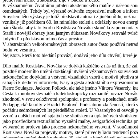
K významnému životnímu jubileu akademického malíře a našeho souseda
osmdesátých. Tehdy byl výrazně ovlivněn expresivní malbou a informe
Smyslem této výstavy je totiž představit autora i z jiného úhlu, než 
vznikaly již počátkem 60. let minulého století a odrážely novou energi
nám škoda, aby tato tvorba Rostislava Nováka skončila zapomenuta v d
Starší i novější obrazy jsou jasným důkazem Novákovy setrvalé tvůrčí 
tady/teď a představou mimo čas a prostor.
V abstraktních velkoformátových obrazech autor často používá netrad
bodu ve vesmíru.
Nejistota, která toto hledání provází, dodává jeho dílu chvění, které j
Dílo malíře Rostislava Nováka se dotýká každého z nás už tím, že 
pozdně moderního umění dokládají utváření významových souvislostí o
nekonečného dotýkání a vrstvení vizuálních vzorů a motivů přediva s
sahající k dědictví informelu, tvary a gesta abstraktního expresionis
Pierre Soulages, Jackson Pollock, ale také jméno Viktora Vasarely, kt
Cesta k mnohovrstevnaté a kaleidoskopicky rozmanité povaze Novákov
zhodnotil v svou celoživotní spolupráci s profesory a posluchači um
Pedagogické fakulty v Hradci Králové. Podstatnou zkušeností, která s
počátku sedmdesátých let předešlého století. U Vasarelyho si osvojil
vzorů a dalších motivů spjatých se sítotiskem a uplatněných sítotisk
jako prostředkem texturálního vyznění malby, serigrafická technik
výtvarného projevu jako procesu nekonečného vrstvení. V součinnost
Rostislava Nováka projevily motivy, které přivedly řadu tendencí po
výtvarném umění druhé poloviny 20. století, a které dávají nekonečn