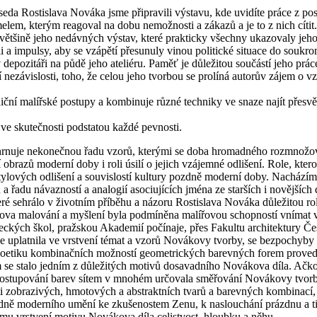
 Rostislava Nováka jsme připravili výstavu, kde uvidíte práce z posl
lem, kterým reagoval na dobu nemožnosti a zákazů a je to z nich cítit.
na většině jeho nedávných výstav, které prakticky všechny ukazovaly jeh
i a impulsy, aby se vzápětí přesunuly vinou politické situace do soukrom
epozitáři na půdě jeho ateliéru. Paměť je důležitou součástí jeho prác
nezávislosti, toho, že celou jeho tvorbou se prolíná autorův zájem o vz
iční malířské postupy a kombinuje různé techniky ve snaze najít přesv
e ve skutečnosti podstatou každé pevnosti.
zahrnuje nekonečnou řadu vzorů, kterými se doba hromadného rozmnožo
brazů moderní doby i roli úsilí o jejich vzájemné odlišení. Role, kter
tylových odlišení a souvislostí kultury pozdně moderní doby. Nacházíme
mu a řadu návazností a analogií asociujících jména ze starších i novějš
eré sehrálo v životním příběhu a názoru Rostislava Nováka důležitou rol
a malování a myšlení byla podmíněna malířovou schopností vnímat vše 
ěleckých škol, pražskou Akademií počínaje, přes Fakultu architektury 
e uplatnila ve vrstvení témat a vzorů Novákovy tvorby, se bezpochyby 
 poetiku kombinačních možností geometrických barevných forem proveden
em se stalo jedním z důležitých motivů dosavadního Novákova díla. Ačk
a prostupování barev sítem v mnohém určovala směřování Novákovy tv
i zobrazivých, hmotových a abstraktních tvarů a barevných kombinací, 
zdně moderního umění ke zkušenostem Zenu, k naslouchání prázdnu a ti
ému vrstvení motivu Novákova díla celistvost, hloubku a něhu.