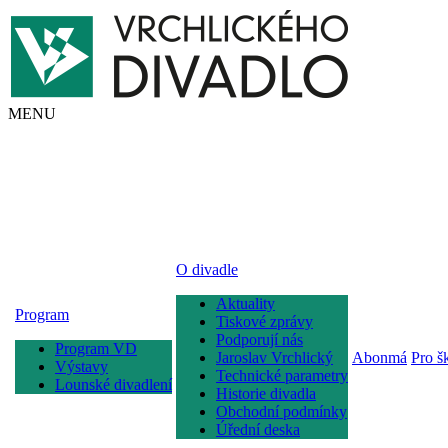
MENU
O divadle
Aktuality
Program
Tiskové zprávy
Podporují nás
Program VD
Jaroslav Vrchlický
Abonmá
Pro š
Výstavy
Technické parametry
Lounské divadlení
Historie divadla
Obchodní podmínky
Úřední deska