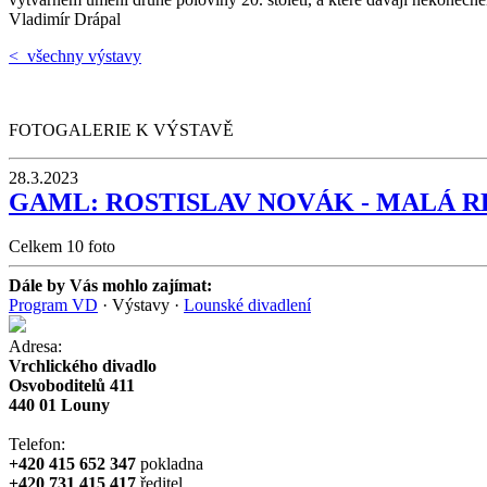
Vladimír Drápal
< všechny výstavy
FOTOGALERIE K VÝSTAVĚ
28.3.2023
GAML: ROSTISLAV NOVÁK - MALÁ RETR
Celkem 10 foto
Dále by Vás mohlo zajímat:
Program VD
·
Výstavy
·
Lounské divadlení
Adresa:
Vrchlického divadlo
Osvoboditelů 411
440 01 Louny
Telefon:
+420 415 652 347
pokladna
+420 731 415 417
ředitel