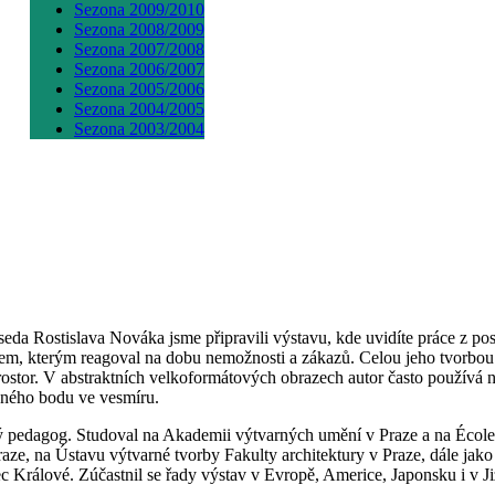
Sezona 2009/2010
Sezona 2008/2009
Sezona 2007/2008
Sezona 2006/2007
Sezona 2005/2006
Sezona 2004/2005
Sezona 2003/2004
 Rostislava Nováka jsme připravili výstavu, kde uvidíte práce z posl
m, kterým reagoval na dobu nemožnosti a zákazů. Celou jeho tvorbou se
ostor. V abstraktních velkoformátových obrazech autor často používá n
vného bodu ve vesmíru.
agog. Studoval na Akademii výtvarných umění v Praze a na École des 
e, na Ústavu výtvarné tvorby Fakulty architektury v Praze, dále jako 
Králové. Zúčastnil se řady výstav v Evropě, Americe, Japonsku i v Jižní