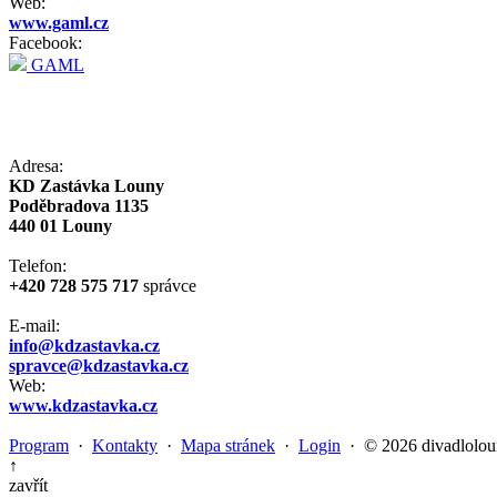
Web:
www.gaml.cz
Facebook:
GAML
Adresa:
KD Zastávka Louny
Poděbradova 1135
440 01 Louny
Telefon:
+420 728 575 717
správce
E-mail:
info@kdzastavka.cz
spravce@kdzastavka.cz
Web:
www.kdzastavka.cz
Program
·
Kontakty
·
Mapa stránek
·
Login
· © 2026 divadlolou
↑
zavřít