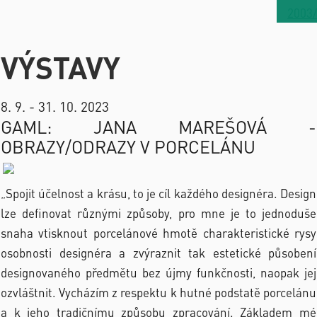
2003
VÝSTAVY
8. 9. - 31. 10. 2023
GAML: JANA MAREŠOVÁ -
OBRAZY/ODRAZY V PORCELÁNU
„Spojit účelnost a krásu, to je cíl každého designéra. Design
lze definovat různými způsoby, pro mne je to jednoduše
snaha vtisknout porcelánové hmotě charakteristické rysy
osobnosti designéra a zvýraznit tak estetické působení
designovaného předmětu bez újmy funkčnosti, naopak jej
ozvláštnit. Vycházím z respektu k hutné podstatě porcelánu
a k jeho tradičnímu způsobu zpracování. Základem mé