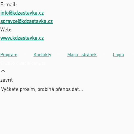
E-mail:
info@kdzastavka.cz
spravce@kdzastavka.cz
Web:
www.kdzastavka.cz
Program
·
Kontakty
·
Mapa stránek
·
Login
·
© 2026 divadlolouny.cz
↑
zavřít
Vyčkete prosím, probíhá přenos dat...