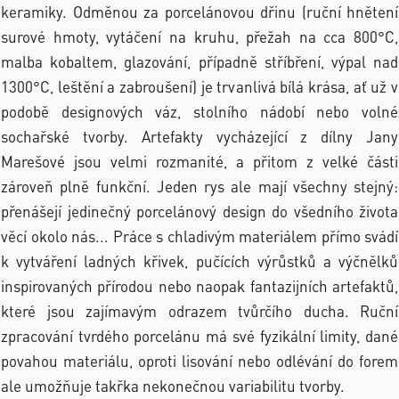
keramiky. Odměnou za porcelánovou dřinu (ruční hnětení
surové hmoty, vytáčení na kruhu, přežah na cca 800°C,
malba kobaltem, glazování, případně stříbření, výpal nad
1300°C, leštění a zabroušení) je trvanlivá bílá krása, ať už v
podobě designových váz, stolního nádobí nebo volné
sochařské tvorby. Artefakty vycházející z dílny Jany
Marešové jsou velmi rozmanité, a přitom z velké části
zároveň plně funkční. Jeden rys ale mají všechny stejný:
přenášejí jedinečný porcelánový design do všedního života
věcí okolo nás... Práce s chladivým materiálem přímo svádí
k vytváření ladných křivek, pučících výrůstků a výčnělků
inspirovaných přírodou nebo naopak fantazijních artefaktů,
které jsou zajímavým odrazem tvůrčího ducha. Ruční
zpracování tvrdého porcelánu má své fyzikální limity, dané
povahou materiálu, oproti lisování nebo odlévání do forem
ale umožňuje takřka nekonečnou variabilitu tvorby.