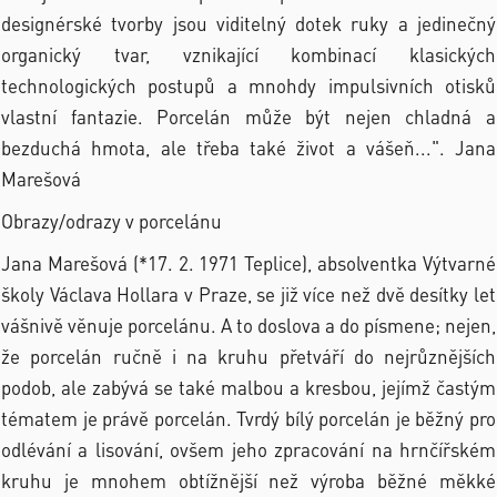
designérské tvorby jsou viditelný dotek ruky a jedinečný
organický tvar, vznikající kombinací klasických
technologických postupů a mnohdy impulsivních otisků
vlastní fantazie. Porcelán může být nejen chladná a
bezduchá hmota, ale třeba také život a vášeň...". Jana
Marešová
Obrazy/odrazy v porcelánu
Jana Marešová (*17. 2. 1971 Teplice), absolventka Výtvarné
školy Václava Hollara v Praze, se již více než dvě desítky let
vášnivě věnuje porcelánu. A to doslova a do písmene; nejen,
že porcelán ručně i na kruhu přetváří do nejrůznějších
podob, ale zabývá se také malbou a kresbou, jejímž častým
tématem je právě porcelán. Tvrdý bílý porcelán je běžný pro
odlévání a lisování, ovšem jeho zpracování na hrnčířském
kruhu je mnohem obtížnější než výroba běžné měkké