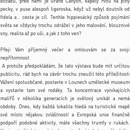
dozadu, před námi je Grand Canyon, kapely řvou na plný
pecky, v puse alespoň ligeroska, když už nebyl doutník od
fidela a… cesta je cíl. Tenhle hippiesácký způsob pojímání
světa se vždycky trochu odrážel v jeho malování, blouznivé
sny, realita až po uši, a jak z toho ven?
Přeji Vám příjemný večer a omlouvám se za svoji
nepřítomnost.
A protože předpokládám, že tato výstava bude mít určitou
publicitu, rád bych na závěr trochu zneužil této příležitosti
Vážení spoluobčané, postavte v Lounech umělecké museum
a vystavte tam své rodáky. Ta koncentrace vynikajících
malířů v několika generacích je světový unikát a nemá
obdoby. Dnes, kdy každá lokalita hledá na turistické mapě
své místo nějakou zvláštností a Evropská unie finančně
podpoří podobné aktivity, máte všechny trumfy v rukách.