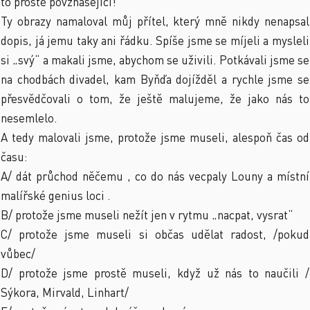
to prostě povznášející!
Ty obrazy namaloval můj přítel, který mně nikdy nenapsal
dopis, já jemu taky ani řádku. Spíše jsme se míjeli a mysleli
si „svý“ a makali jsme, abychom se uživili. Potkávali jsme se
na chodbách divadel, kam Byňďa dojížděl a rychle jsme se
přesvědčovali o tom, že ještě malujeme, že jako nás to
nesemlelo.
A tedy malovali jsme, protože jsme museli, alespoň čas od
času:
A/ dát průchod něčemu , co do nás vecpaly Louny a místní
malířské genius loci .
B/ protože jsme museli nežít jen v rytmu „nacpat, vysrat“
C/ protože jsme museli si občas udělat radost, /pokud
vůbec/
D/ protože jsme prostě museli, když už nás to naučili /
Sýkora, Mirvald, Linhart/