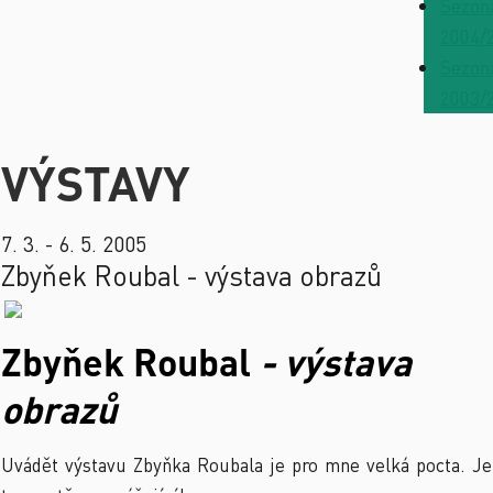
Sezon
2004/
Sezon
2003/
VÝSTAVY
7. 3. - 6. 5. 2005
Zbyňek Roubal - výstava obrazů
Zbyňek Roubal
- výstava
obrazů
Uvádět výstavu Zbyňka Roubala je pro mne velká pocta. Je