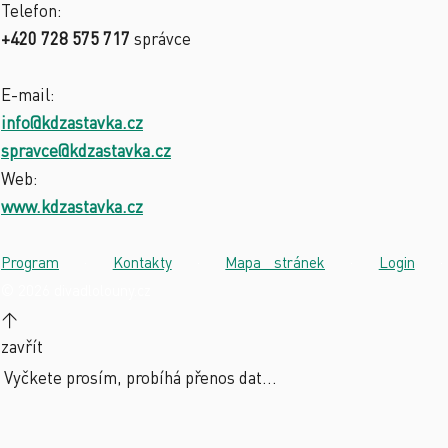
Telefon:
+420 728 575 717
správce
E-mail:
info@kdzastavka.cz
spravce@kdzastavka.cz
Web:
www.kdzastavka.cz
Program
·
Kontakty
·
Mapa stránek
·
Login
·
© 2026 divadlolouny.cz
↑
zavřít
Vyčkete prosím, probíhá přenos dat...