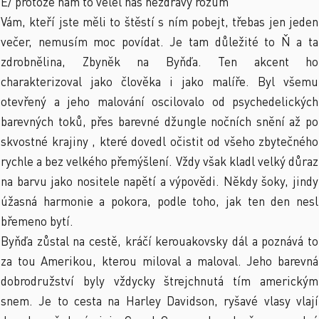
E/ protože nám to velel náš nezdravý rozum
Vám, kteří jste měli to štěstí s ním pobejt, třebas jen jeden
večer, nemusím moc povídat. Je tam důležité to Ň a ta
zdrobnělina, Zbyněk na Byňďa. Ten akcent ho
charakterizoval jako člověka i jako malíře. Byl všemu
otevřený a jeho malování oscilovalo od psychedelických
barevných toků, přes barevné džungle nočních snění až po
skvostné krajiny , které dovedl očistit od všeho zbytečného
rychle a bez velkého přemýšlení. Vždy však kladl velký důraz
na barvu jako nositele napětí a výpovědi. Někdy šoky, jindy
úžasná harmonie a pokora, podle toho, jak ten den nesl
břemeno bytí.
Byňďa zůstal na cestě, kráčí kerouakovsky dál a poznává to
za tou Amerikou, kterou miloval a maloval. Jeho barevná
dobrodružství byly vždycky štrejchnutá tím americkým
snem. Je to cesta na Harley Davidson, ryšavé vlasy vlají