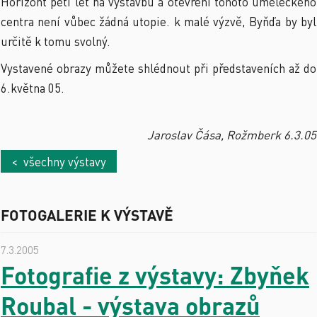
Horizont pěti let na výstavbu a otevření tohoto uměleckého
centra není vůbec žádná utopie. k malé výzvě, Byňďa by byl
určitě k tomu svolný.
Vystavené obrazy můžete shlédnout při představeních až do
6.května 05.
Jaroslav Čása, Rožmberk 6.3.05
< všechny výstavy
FOTOGALERIE K VÝSTAVĚ
7.3.2005
Fotografie z výstavy: Zbyňek
Roubal - výstava obrazů